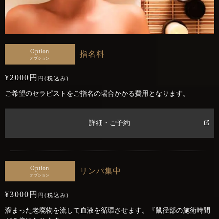
Option
指名料
オプション
¥2000円
円(税込み)
ご希望のセラピストをご指名の場合かかる費用となります。
詳細・ご予約
Option
リンパ集中
オプション
¥3000円
円(税込み)
溜まった老廃物を流して血液を循環させます。『鼠径部の施術時間