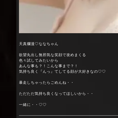
天真爛漫♡ななちゃん
欲望丸出し無邪気な笑顔で攻めまくる
色々試してみたいから
あんな事も？！こんな事まで？！
気持ち良く『んっ』てしてる顔が大好きなの♡♡
暴走しちゃったらごめんね・・
ただただ気持ち良くなってほしいから・・
一緒に・・♡♡