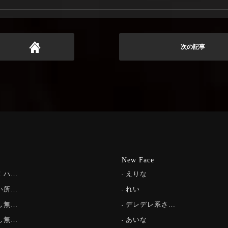
次の記事
New Face
！ハ…
えりな
い所…
れい
し無…
デレデレ系さ…
し無…
あいな